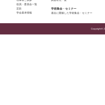
理事長ご挨拶
調査研究一覧
役員・委員会一覧
定款
学術集会・セミナー
学会基本情報
過去に開催した学術集会・セミナー
Copyright© 2